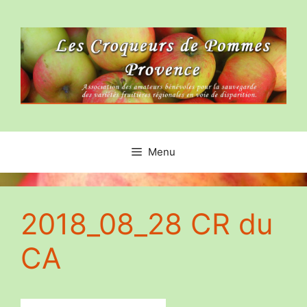
Aller
au
contenu
Menu
2018_08_28 CR du
CA