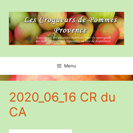
Aller
au
contenu
Menu
2020_06_16 CR du
CA