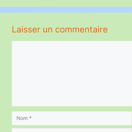
Laisser un commentaire
Commentaire
Nom
E-