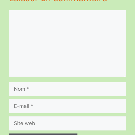
Commentaire
Nom
E-
mail
Site
web