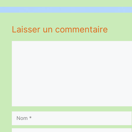
Laisser un commentaire
Commentaire
Nom
E-