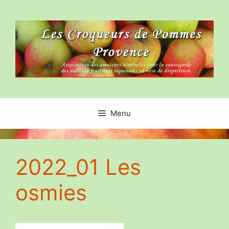
Aller
au
contenu
Menu
2022_01 Les
osmies