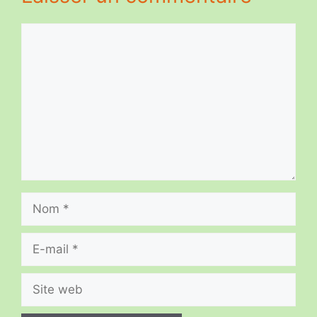
Commentaire
Nom
E-
mail
Site
web