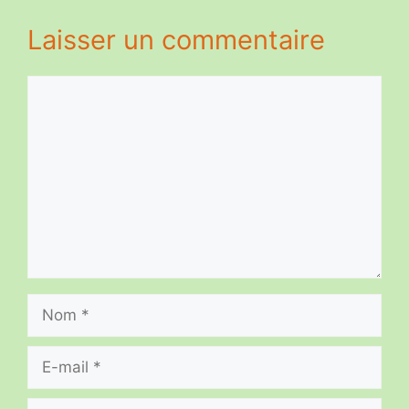
Laisser un commentaire
Commentaire
Nom
E-
mail
Site