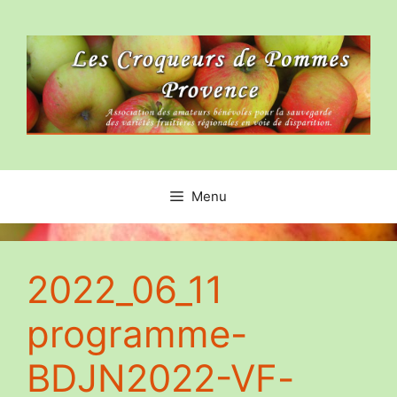
Aller
au
contenu
Menu
2022_06_11
programme-
BDJN2022-VF-