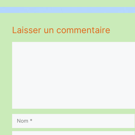
Laisser un commentaire
Commentaire
Nom
E-