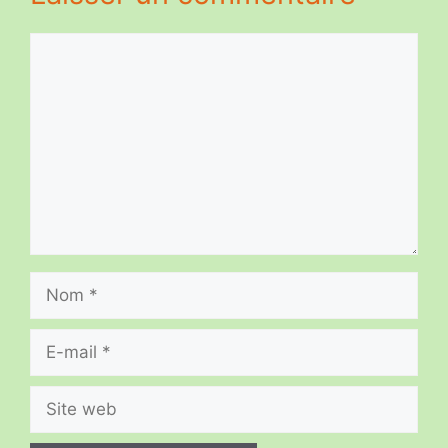
Commentaire
Nom
E-
mail
Site
web