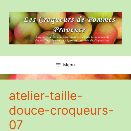
Aller
au
contenu
Menu
atelier-taille-
douce-croqueurs-
07