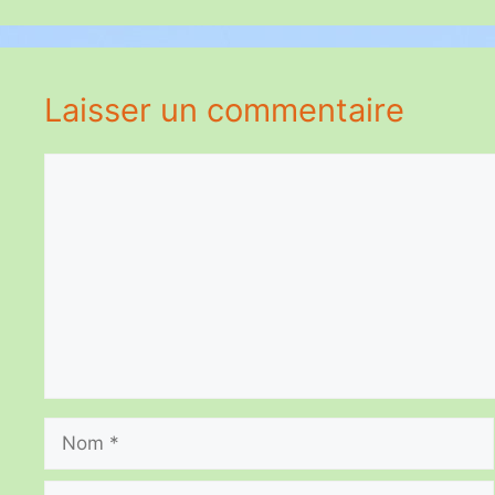
Laisser un commentaire
Commentaire
Nom
E-