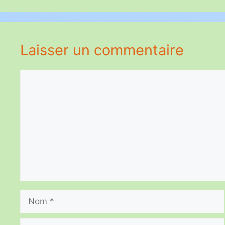
Laisser un commentaire
Commentaire
Nom
E-