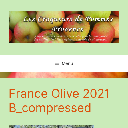
Aller
au
contenu
Menu
France Olive 2021
B_compressed