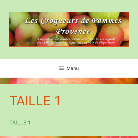
Aller
au
contenu
Menu
TAILLE 1
TAILLE 1