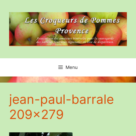
Aller
au
contenu
Menu
jean-paul-barrale
209×279