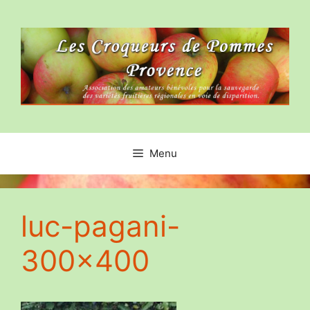
Aller
au
contenu
Menu
luc-pagani-
300×400