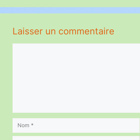
Laisser un commentaire
Commentaire
Nom
E-