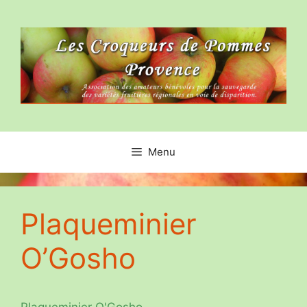
Aller
au
contenu
Menu
Plaqueminier
O’Gosho
Plaqueminier O'Gosho