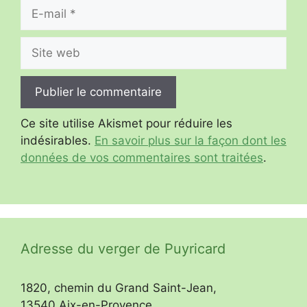
E-
mail
Site
web
Ce site utilise Akismet pour réduire les
indésirables.
En savoir plus sur la façon dont les
données de vos commentaires sont traitées
.
Adresse du verger de Puyricard
1820, chemin du Grand Saint-Jean,
13540 Aix-en-Provence