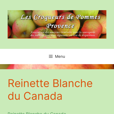
Aller
au
contenu
Menu
Reinette Blanche
du Canada
Reinette Blanche du Canada