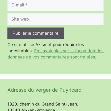
E-
mail
Site
web
Ce site utilise Akismet pour réduire les
indésirables.
En savoir plus sur la façon dont les
données de vos commentaires sont traitées
.
Adresse du verger de Puyricard
1820, chemin du Grand Saint-Jean,
13540 Aix-en-Provence